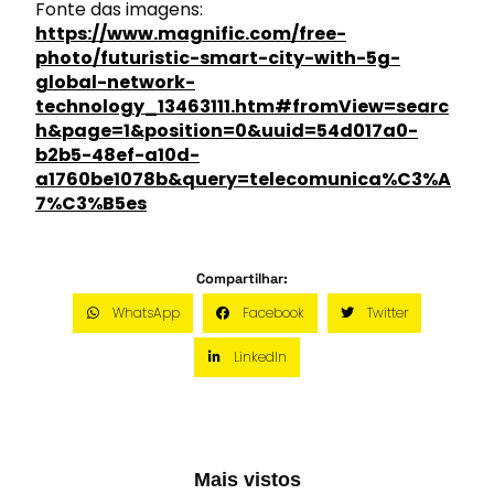
Fonte das imagens:
https://www.magnific.com/free-
photo/futuristic-smart-city-with-5g-
global-network-
technology_13463111.htm#fromView=searc
h&page=1&position=0&uuid=54d017a0-
b2b5-48ef-a10d-
a1760be1078b&query=telecomunica%C3%A
7%C3%B5es
Compartilhar:
WhatsApp
Facebook
Twitter
LinkedIn
Mais vistos