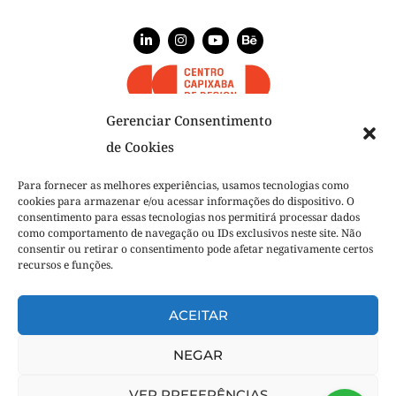
Gerenciar Consentimento
de Cookies
NÓS
Para fornecer as melhores experiências, usamos tecnologias como
cookies para armazenar e/ou acessar informações do dispositivo. O
NOSSO TIME
consentimento para essas tecnologias nos permitirá processar dados
como comportamento de navegação ou IDs exclusivos neste site. Não
O QUE FAZEMOS
consentir ou retirar o consentimento pode afetar negativamente certos
recursos e funções.
PROJETOS
NOSSA VOZ
ACEITAR
Tudo começa com uma boa conversa.
Manda um alô!
NEGAR
© 2025 Plimper.
VER PREFERÊNCIAS