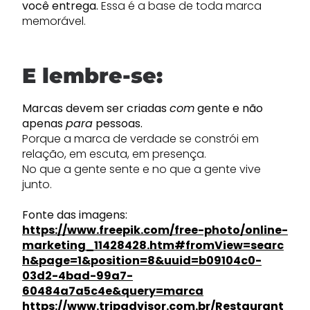
você entrega.
Essa é a base de toda marca
memorável.
E lembre-se:
Marcas devem ser criadas
com
gente e não
apenas
para
pessoas.
Porque a marca de verdade se constrói em
relação, em escuta, em presença.
No que a gente sente e no que a gente vive
junto.
Fonte das imagens:
https://www.freepik.com/free-photo/online-
marketing_11428428.htm#fromView=searc
h&page=1&position=8&uuid=b09104c0-
03d2-4bad-99a7-
60484a7a5c4e&query=marca
https://www.tripadvisor.com.br/Restaurant