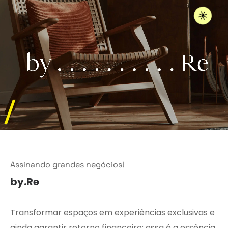
/
Assinando grandes negócios!
by.Re
Transformar espaços em experiências exclusivas e
ainda garantir retorno financeiro: essa é a essência