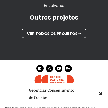
Envolva-se
Outros projetos
VER TODOS OS PROJETOS
Gerenciar Consentimento
de Cookies
NÓS
Para fornecer as melhores experiências, usamos tecnologias como