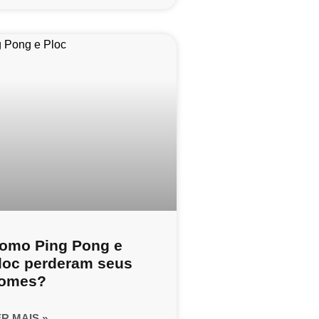
omo Ping Pong e
loc perderam seus
omes?
ER MAIS »