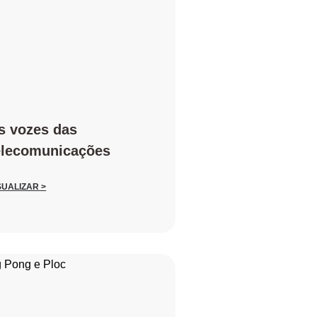
s vozes das
elecomunicações
SUALIZAR >