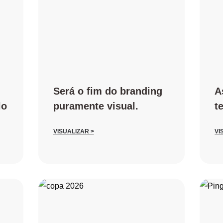
Será o fim do branding
A
lo
puramente visual.
t
VISUALIZAR >
VI