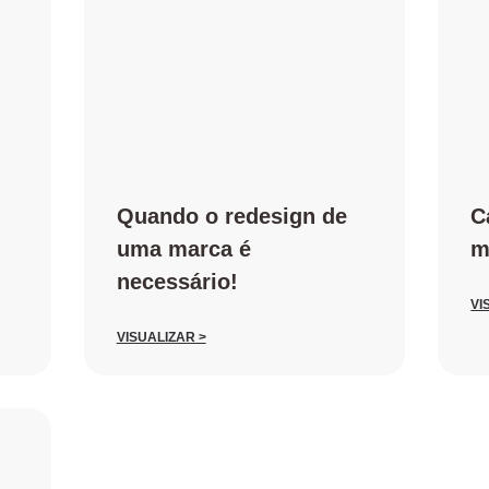
Quando o redesign de
C
uma marca é
m
necessário!
VI
VISUALIZAR >