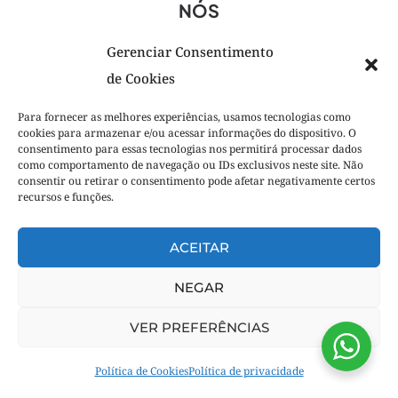
NÓS
NOSSO TIME
Gerenciar Consentimento
O QUE FAZEMOS
de Cookies
PROJETOS
Para fornecer as melhores experiências, usamos tecnologias como
NOSSA VOZ
cookies para armazenar e/ou acessar informações do dispositivo. O
consentimento para essas tecnologias nos permitirá processar dados
Tudo começa com uma boa conversa.
como comportamento de navegação ou IDs exclusivos neste site. Não
Manda um alô!
consentir ou retirar o consentimento pode afetar negativamente certos
recursos e funções.
© 2025 Plimper.
ACEITAR
NEGAR
VER PREFERÊNCIAS
Política de Cookies
Política de privacidade