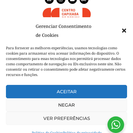
Gerenciar Consentimento
de Cookies
NÓS
Para fornecer as melhores experiências, usamos tecnologias como
cookies para armazenar e/ou acessar informações do dispositivo. O
NOSSO TIME
consentimento para essas tecnologias nos permitirá processar dados
como comportamento de navegação ou IDs exclusivos neste site. Não
O QUE FAZEMOS
consentir ou retirar o consentimento pode afetar negativamente certos
recursos e funções.
PROJETOS
NOSSA VOZ
ACEITAR
Tudo começa com uma boa conversa.
Manda um alô!
NEGAR
© 2025 Plimper.
VER PREFERÊNCIAS
Política de Cookies
Política de privacidade